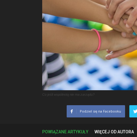
Co jeśli wspólnotą nie ma zarządu?
Podziel się na Facebooku
POWIĄZANE ARTYKUŁY
WIĘCEJ OD AUTORA