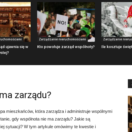
ruchomościami
Zarządzanie nieruchomościami
Zarządzanie nieru
ąd ujawnia się w
Kto powołuje zarząd wspólnoty?
Ile kosztuje świę
stej?
e ma zarządu?
pa mieszkańców, która zarządza i administruje wspólnymi
stanie, gdy wspólnota nie ma zarządu? Jakie są
iej sytuacji? W tym artykule omówimy te kwestie i