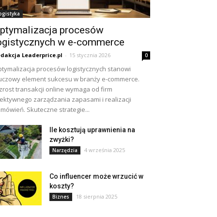
ogistyka
ptymalizacja procesów
ogistycznych w e-commerce
dakcja Leaderprice.pl
-
15 stycznia 2026
0
tymalizacja procesów logistycznych stanowi
uczowy element sukcesu w branży e-commerce.
rost transakcji online wymaga od firm
ektywnego zarządzania zapasami i realizacji
mówień. Skuteczne strategie...
Ile kosztują uprawnienia na
zwyżki?
4 września 2025
Narzędzia
Co influencer może wrzucić w
koszty?
18 sierpnia 2025
Biznes