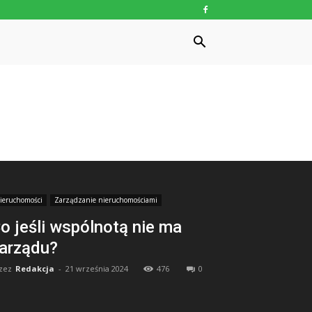
ieruchomości
Zarządzanie nieruchomościami
o jeśli wspólnotą nie ma
arządu?
zez
Redakcja
-
21 września 2024
476
0