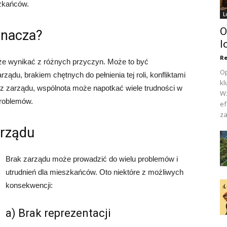
zkańców.
L
O
znacza?
l
Re
e wynikać z różnych przyczyn. Może to być
Op
u, brakiem chętnych do pełnienia tej roli, konfliktami
kl
z zarządu, wspólnota może napotkać wiele trudności w
Wz
problemów.
ef
za
arządu
Brak zarządu może prowadzić do wielu problemów i
utrudnień dla mieszkańców. Oto niektóre z możliwych
konsekwencji:
a) Brak reprezentacji