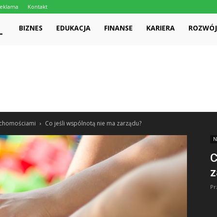
eklama
Kontakt
LEADERPRICE.PL
BIZNES
EDUKACJA
FINANSE
KARIERA
ROZWÓJ
uchomościami
Co jeśli wspólnotą nie ma zarządu?
N
C
z
Pr