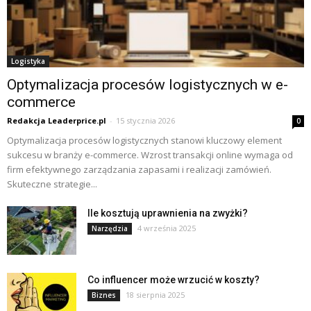
Logistyka
Optymalizacja procesów logistycznych w e-
commerce
Redakcja Leaderprice.pl
-
15 stycznia 2026
0
Optymalizacja procesów logistycznych stanowi kluczowy element
sukcesu w branży e-commerce. Wzrost transakcji online wymaga od
firm efektywnego zarządzania zapasami i realizacji zamówień.
Skuteczne strategie...
Ile kosztują uprawnienia na zwyżki?
4 września 2025
Narzędzia
Co influencer może wrzucić w koszty?
18 sierpnia 2025
Biznes