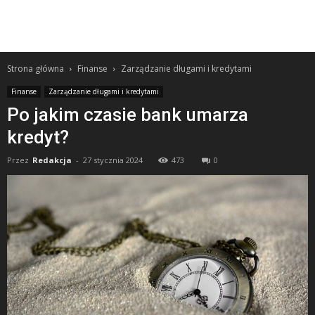
Strona główna
Finanse
Zarządzanie długami i kredytami
Finanse
Zarządzanie długami i kredytami
Po jakim czasie bank umarza
kredyt?
Przez
Redakcja
-
27 stycznia 2024
473
0