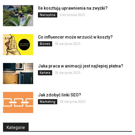
Ile kosztują uprawnienia na zwyżki?
4 września 2025
Narzędzia
Co influencer może wrzucić w koszty?
18 sierpnia 2025
Biznes
Jaka praca w animacji jest najlepiej płatna?
18 sierpnia 2025
Kariera
Jak zdobyć linki SEO?
18 sierpnia 2025
Marketing
Kategorie