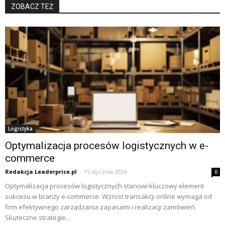
ZOBACZ TEŻ
Logistyka
Optymalizacja procesów logistycznych w e-
commerce
Redakcja Leaderprice.pl
-
15 stycznia 2026
0
Optymalizacja procesów logistycznych stanowi kluczowy element
sukcesu w branży e-commerce. Wzrost transakcji online wymaga od
firm efektywnego zarządzania zapasami i realizacji zamówień.
Skuteczne strategie...