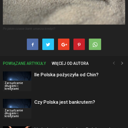
Po jakim czasie bank umarza kredyt?
POWIĄZANE ARTYKUŁY
WIĘCEJ OD AUTORA
Ile Polska pożyczyła od Chin?
Zarządzanie
długami i
kredytami
Czy Polska jest bankrutem?
Zarządzanie
długami i
kredytami