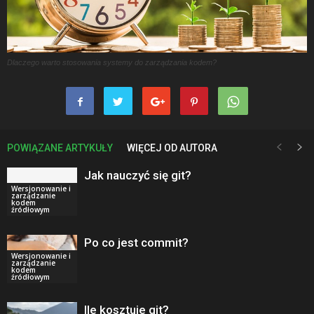
Dlaczego warto stosowania systemy do zarządzania kodem?
POWIĄZANE ARTYKUŁY
WIĘCEJ OD AUTORA
Jak nauczyć się git?
Wersjonowanie i
zarządzanie
kodem
źródłowym
Po co jest commit?
Wersjonowanie i
zarządzanie
kodem
źródłowym
Ile kosztuje git?