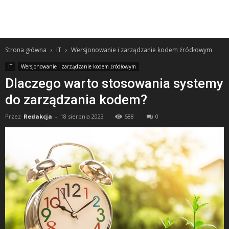
Strona główna
IT
Wersjonowanie i zarządzanie kodem źródłowym
IT
Wersjonowanie i zarządzanie kodem źródłowym
Dlaczego warto stosowania systemy
do zarządzania kodem?
Przez
Redakcja
-
18 sierpnia 2023
588
0