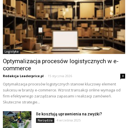
Logistyka
Optymalizacja procesów logistycznych w e-
commerce
Redakcja Leaderprice.pl
-
15 stycznia 2026
0
Optymalizacja procesów logistycznych stanowi kluczowy element
sukcesu w branży e-commerce. Wzrost transakcji online wymaga od
firm efektywnego zarządzania zapasami i realizacji zamówień.
Skuteczne strategie...
Ile kosztują uprawnienia na zwyżki?
4 września 2025
Narzędzia