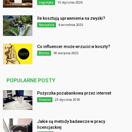
15 stycznia 2026
Logistyka
Ile kosztują uprawnienia na zwyżki?
4 września 2025
Narzędzia
Co influencer może wrzucić w koszty?
18 sierpnia 2025
Biznes
POPULARNE POSTY
Pożyczka pozabankowa przez internet
23 stycznia 2018
Finanse
Jakie są metody badawcze w pracy
licencjackiej