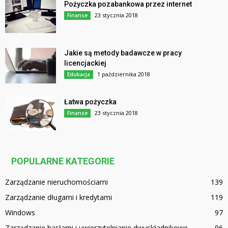
Pożyczka pozabankowa przez internet
23 stycznia 2018
Finanse
Jakie są metody badawcze w pracy
licencjackiej
1 października 2018
Edukacja
Łatwa pożyczka
23 stycznia 2018
Finanse
POPULARNE KATEGORIE
Zarządzanie nieruchomościami
139
Zarządzanie długami i kredytami
119
Windows
97
Zarządzanie hasłami i uwierzytelnianie dwuskładnikowe
96