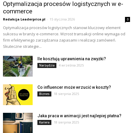
Optymalizacja procesów logistycznych w e-
commerce
Redakcja Leaderprice.pl
-
15 stycznia 2026
0
Optymalizacja procesów logistycznych stanowi kluczowy element
sukcesu w branży e-commerce. Wzrost transakcji online wymaga od
firm efektywnego zarządzania zapasami i realizacji zamówień.
Skuteczne strategie...
Ile kosztują uprawnienia na zwyżki?
4 września 2025
Narzędzia
Co influencer może wrzucić w koszty?
18 sierpnia 2025
Biznes
Jaka praca w animacji jest najlepiej płatna?
18 sierpnia 2025
Kariera